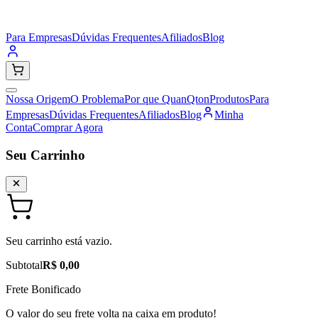
Para Empresas
Dúvidas Frequentes
Afiliados
Blog
Nossa Origem
O Problema
Por que QuanQton
Produtos
Para
Empresas
Dúvidas Frequentes
Afiliados
Blog
Minha
Conta
Comprar Agora
Seu Carrinho
Seu carrinho está vazio.
Subtotal
R$ 0,00
Frete Bonificado
O valor do seu frete volta na caixa em produto!