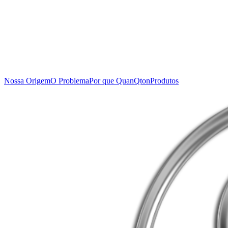
Nossa Origem
O Problema
Por que QuanQton
Produtos