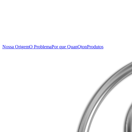
Nossa Origem
O Problema
Por que QuanQton
Produtos