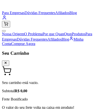
Para Empresas
Dúvidas Frequentes
Afiliados
Blog
Nossa Origem
O Problema
Por que QuanQton
Produtos
Para
Empresas
Dúvidas Frequentes
Afiliados
Blog
Minha
Conta
Comprar Agora
Seu Carrinho
Seu carrinho está vazio.
Subtotal
R$ 0,00
Frete Bonificado
O valor do seu frete volta na caixa em produto!